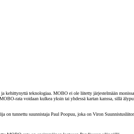
ja kehittynyttä teknologiaa. MOBO ei ole liitetty järjestelmään monissa
a. MOBO-rata voidaan kulkea yksin tai yhdessä kartan kanssa, sillä älyp
ja on tunnettu suunnistaja Paul Poopuu, joka on Viron Suunnistusliito