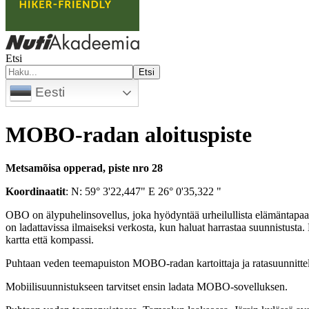
Etsi
Etsi
Eesti
MOBO-radan aloituspiste
Metsamõisa opperad, piste nro 28
Koordinaatit
: N: 59° 3'22,447" E 26° 0'35,322 "
OBO on älypuhelinsovellus, joka hyödyntää urheilullista elämäntapaa 
on ladattavissa ilmaiseksi verkosta, kun haluat harrastaa suunnistust
kartta että kompassi.
Puhtaan veden teemapuiston MOBO-radan kartoittaja ja ratasuunnitteli
Mobiilisuunnistukseen tarvitset ensin ladata MOBO-sovelluksen.