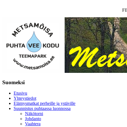
F
Suomeksi
Etusivu
Yhteystiedot
Elämysmatkat perheille ja ystäville
Suunnistus puhtaassa luonnossa
Näkötorni
Johdanto
Vaahtera