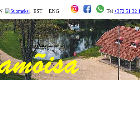
IN
EST
ENG
Tel
+372 51 32 