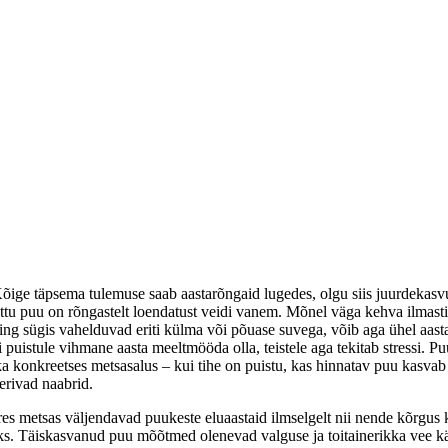
õige täpsema tulemuse saab aastarõngaid lugedes, olgu siis juurdekasv
õttu puu on rõngastelt loendatust veidi vanem. Mõnel väga kehva ilmast
ng sügis vahelduvad eriti külma või põuase suvega, võib aga ühel aas
 puistule vihmane aasta meeltmööda olla, teistele aga tekitab stressi. P
ka konkreetses metsasalus – kui tihe on puistu, kas hinnatav puu kasvab 
eerivad naabrid.
es metsas väljendavad puukeste eluaastaid ilmselgelt nii nende kõrgus 
. Täiskasvanud puu mõõtmed olenevad valguse ja toitainerikka vee kä