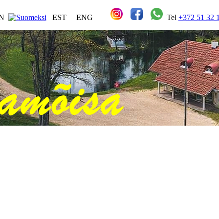
IN
EST
ENG
Tel
+372 51 32 