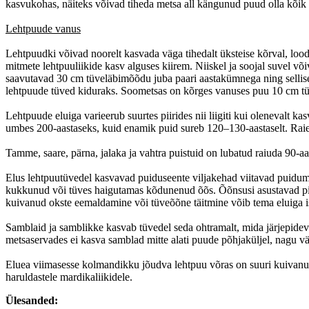
kasvukohas, näiteks võivad tiheda metsa all kängunud puud olla kõik 
Lehtpuude vanus
Lehtpuudki võivad noorelt kasvada väga tihedalt üksteise kõrval, lo
mitmete lehtpuuliikide kasv alguses kiirem. Niiskel ja soojal suvel
saavutavad 30 cm tüveläbimõõdu juba paari aastakümnega ning sellise s
lehtpuude tüved kiduraks. Soometsas on kõrges vanuses puu 10 cm t
Lehtpuude eluiga varieerub suurtes piirides nii liigiti kui olenevalt 
umbes 200-aastaseks, kuid enamik puid sureb 120–130-aastaselt. Raie
Tamme, saare, pärna, jalaka ja vahtra puistuid on lubatud raiuda 90-aas
Elus lehtpuutüvedel kasvavad puiduseente viljakehad viitavad puidu­
kukkunud või tüves haigutamas kõdunenud õõs. Õõnsusi asustavad pisii
kuivanud okste eemaldamine või tüveõõne täitmine võib tema eluiga i
Samblaid ja samblikke kasvab tüvedel seda ohtramalt, mida järjepide
metsaservades ei kasva samblad mitte alati puude põhjaküljel, nagu v
Eluea viimasesse kolmandikku jõudva lehtpuu võras on suuri kuivanu
haruldastele mardika­liikidele.
Ülesanded: