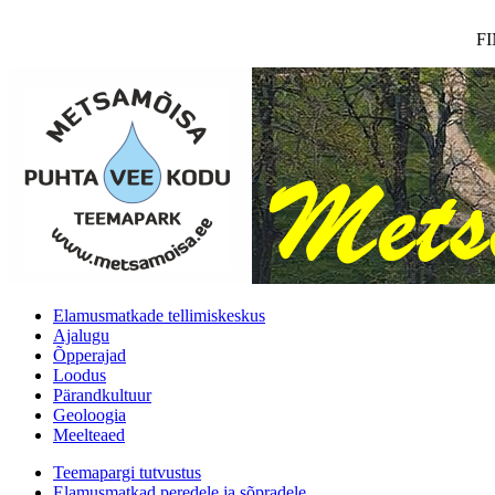
F
Elamusmatkade tellimiskeskus
Ajalugu
Õpperajad
Loodus
Pärandkultuur
Geoloogia
Meelteaed
Teemapargi tutvustus
Elamusmatkad peredele ja sõpradele