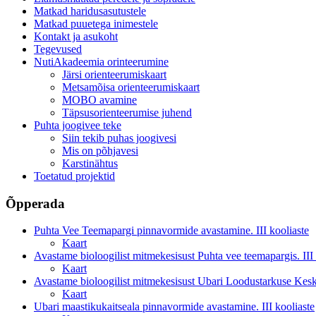
Matkad haridusasutustele
Matkad puuetega inimestele
Kontakt ja asukoht
Tegevused
NutiAkadeemia orinteerumine
Järsi orienteerumiskaart
Metsamõisa orienteerumiskaart
MOBO avamine
Täpsusorienteerumise juhend
Puhta joogivee teke
Siin tekib puhas joogivesi
Mis on põhjavesi
Karstinähtus
Toetatud projektid
Õpperada
Puhta Vee Teemapargi pinnavormide avastamine. III kooliaste
Kaart
Avastame bioloogilist mitmekesisust Puhta vee teemapargis. III 
Kaart
Avastame bioloogilist mitmekesisust Ubari Loodustarkuse Kesku
Kaart
Ubari maastikukaitseala pinnavormide avastamine. III kooliaste