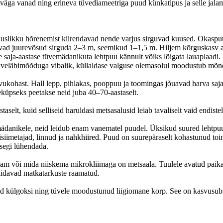
väga vanad ning erineva tüvediameetriga puud künkatipus ja selle jala
oduslikku hõrenemist kiirendavad nende varjus sirguvad kuused. Okasp
 võivad juurevõsud sirguda 2–3 m, seemikud 1–1,5 m. Hiljem kõrguskasv
aja-aastase tüvemädanikuta lehtpuu kännult võiks lõigata lauaplaadi. Ü
üveläbimõõduga vibalik, küllaldase valguse olemasolul moodustub mõne
kasvukohast. Hall lepp, pihlakas, pooppuu ja toomingas jõuavad harva sa
küpseks peetakse neid juba 40–70-aastaselt.
taselt, kuid selliseid haruldasi metsasalusid leiab tavaliselt vaid endis
mädanikele, neid leidub enam vanematel puudel. Üksikud suured lehtpuu
metajad, linnud ja nahkhiired. Puud on suurepäraselt kohastunud toime 
segi lühendada.
vam või mida niiskema mikrokliimaga on metsaala. Tuulele avatud paikad
äidavad matkatarkuste raamatud.
d külg­oksi ning tüvele moodustunud liigiomane korp. See on kasvusubs