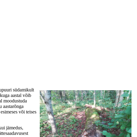
upuuri südamikult
ikuga aastal võib
tal moodustuda
uu aastarõnga
esimeses või teises
kui jämedus,
ttesaadavusest