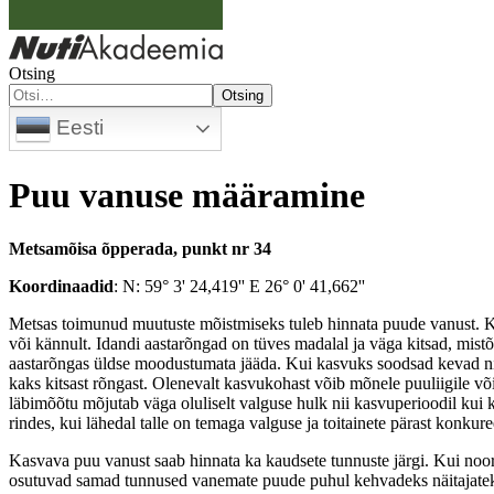
Otsing
Otsing
Eesti
Puu vanuse määramine
Metsamõisa õpperada, punkt nr 34
Koordinaadid
: N: 59° 3' 24,419'' E 26° 0' 41,662''
Metsas toimunud muutuste mõistmiseks tuleb hinnata puude vanust. K
või kännult. Idandi aastarõngad on tüves madalal ja väga kitsad, mist
aastarõngas üldse moodustumata jääda. Kui kasvuks soodsad kevad ni
kaks kitsast rõngast. Olenevalt kasvukohast võib mõnele puuliigile või
läbimõõtu mõjutab väga oluliselt valguse hulk nii kasvuperioodil kui 
rindes, kui lähedal talle on temaga valguse ja toitainete pärast konkur
Kasvava puu vanust saab hinnata ka kaudsete tunnuste järgi. Kui noor
osutuvad samad tunnused vanemate puude puhul kehvadeks näitajateks