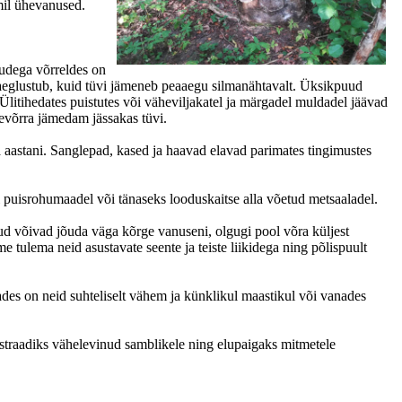
mil ühevanused.
uudega võrreldes on
 aeglustub, kuid tüvi jämeneb peaaegu silmanähtavalt. Üksikpuud
litihedates puistutes või vähevilja­katel ja märgadel muldadel jäävad
võrra jämedam jässakas tüvi.
ja aastani. Sanglepad, kased ja haavad elavad parimates tingimustes
tel puisrohumaadel või tänaseks looduskaitse alla võetud metsaaladel.
d võivad jõuda väga kõrge vanuseni, olgugi pool võra küljest
tulema neid asustavate seente ja teiste liikidega ning põlispuult
es on neid suhteliselt vähem ja künklikul maastikul või vanades
traadiks vähelevinud samblikele ning elupaigaks mitmetele