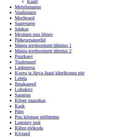
Kaart
Metsõunapuu
Vaatlustaru
Meelteaed
Saaresurm
Jalakas
Mesitaru puu õõnes
Päikesepaneelid
Mägra territooriumi tähistus 1
Mägra territooriumi tähistus 2
Puurkaev
Tuulemurd
Laskepesa
Koeru ja Järva-Jaani kihelkonna piir
Lehtla
Ilmakaared
Lohukivi
Sarapuu
Kõrge maasikas
Kask
Pärn
Puu kõrguse mõõtmine
Lagunev puit
Rähni töökoda
Kiviaed